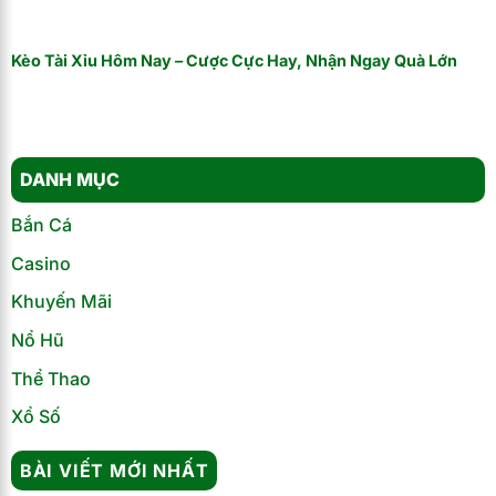
Kèo Tài Xỉu Hôm Nay – Cược Cực Hay, Nhận Ngay Quà Lớn
DANH MỤC
Bắn Cá
Casino
Khuyến Mãi
Nổ Hũ
Thể Thao
Xổ Số
BÀI VIẾT MỚI NHẤT