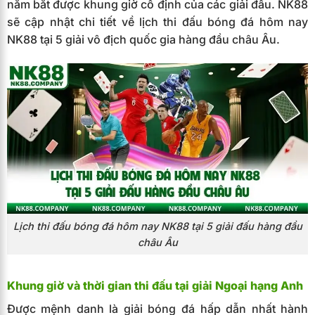
nắm bắt được khung giờ cố định của các giải đấu. NK88
sẽ cập nhật chi tiết về lịch thi đấu bóng đá hôm nay
NK88 tại 5 giải vô địch quốc gia hàng đầu châu Âu.
Lịch thi đấu bóng đá hôm nay NK88 tại 5 giải đấu hàng đầu
châu Âu
Khung giờ và thời gian thi đấu tại giải Ngoại hạng Anh
Được mệnh danh là giải bóng đá hấp dẫn nhất hành