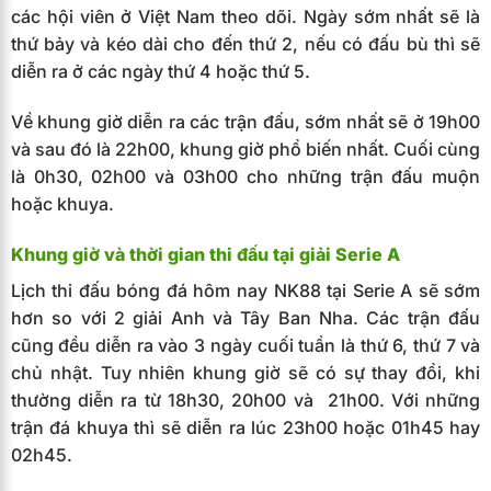
các hội viên ở Việt Nam theo dõi. Ngày sớm nhất sẽ là
thứ bảy và kéo dài cho đến thứ 2, nếu có đấu bù thì sẽ
diễn ra ở các ngày thứ 4 hoặc thứ 5.
Về khung giờ diễn ra các trận đấu, sớm nhất sẽ ở 19h00
và sau đó là 22h00, khung giờ phổ biến nhất. Cuối cùng
là 0h30, 02h00 và 03h00 cho những trận đấu muộn
hoặc khuya.
Khung giờ và thời gian thi đấu tại giải Serie A
Lịch thi đấu bóng đá hôm nay NK88 tại Serie A sẽ sớm
hơn so với 2 giải Anh và Tây Ban Nha. Các trận đấu
cũng đều diễn ra vào 3 ngày cuối tuần là thứ 6, thứ 7 và
chủ nhật. Tuy nhiên khung giờ sẽ có sự thay đổi, khi
thường diễn ra từ 18h30, 20h00 và 21h00. Với những
trận đá khuya thì sẽ diễn ra lúc 23h00 hoặc 01h45 hay
02h45.