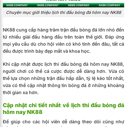
Chuyên mục giới thiệu lịch thi đấu bóng đá hôm nay NK88
NK88 cung cấp hàng trăm trận đấu bóng đá lớn nhỏ đến
từ nhiều giải đấu hàng đầu trên toàn thế giới. Đáp ứng
mọi yêu cầu dù cho hội viên có khó tính đến đâu, tất cả
đều được trình bày đẹp mắt và khoa học.
Khi cập nhật được lịch thi đấu bóng đá hôm nay NK88,
người chơi có thể cá cược được dễ dàng hơn. Vừa có
thể lựa chọn những trận đấu hấp dẫn, tỷ lệ kèo tốt nhất,
vừa có thể cập nhật thông tin bóng đá ở những khoảng
thời gian xa hơn.
Cập nhật chi tiết nhất về lịch thi đấu bóng đá
hôm nay NK88
Để giúp cho các hội viên dễ dàng theo dõi cũng như