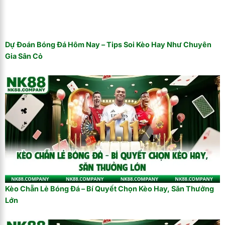
Dự Đoán Bóng Đá Hôm Nay – Tips Soi Kèo Hay Như Chuyên
Gia Sân Cỏ
Kèo Chẵn Lẻ Bóng Đá – Bí Quyết Chọn Kèo Hay, Săn Thưởng
Lớn