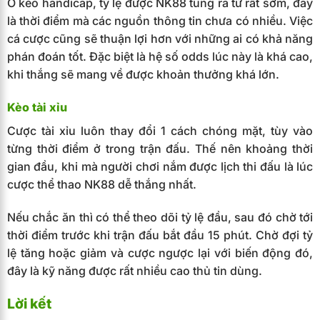
Ở kèo handicap, tỷ lệ được NK88 tung ra từ rất sớm, đây
là thời điểm mà các nguồn thông tin chưa có nhiều. Việc
cá cược cũng sẽ thuận lợi hơn với những ai có khả năng
phán đoán tốt. Đặc biệt là hệ số odds lúc này là khá cao,
khi thắng sẽ mang về được khoản thưởng khá lớn.
Kèo tài xỉu
Cược tài xỉu luôn thay đổi 1 cách chóng mặt, tùy vào
từng thời điểm ở trong trận đấu. Thế nên khoảng thời
gian đầu, khi mà người chơi nắm được lịch thi đấu là lúc
cược thể thao NK88 dễ thắng nhất.
Nếu chắc ăn thì có thể theo dõi tỷ lệ đầu, sau đó chờ tới
thời điểm trước khi trận đấu bắt đầu 15 phút. Chờ đợi tỷ
lệ tăng hoặc giảm và cược ngược lại với biến động đó,
đây là kỹ năng được rất nhiều cao thủ tin dùng.
Lời kết