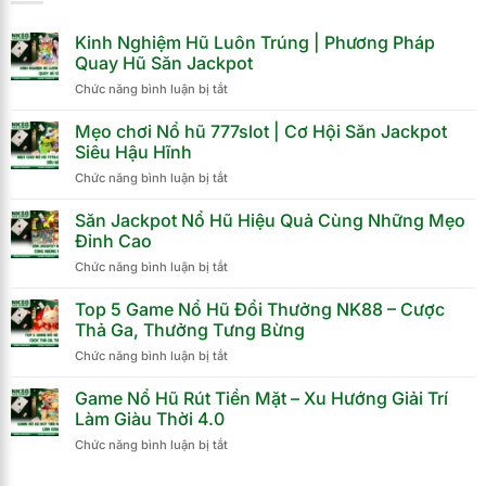
Kinh Nghiệm Hũ Luôn Trúng | Phương Pháp
Quay Hũ Săn Jackpot
Chức năng bình luận bị tắt
ở
Kinh
Nghiệm
Mẹo chơi Nổ hũ 777slot | Cơ Hội Săn Jackpot
Hũ
Siêu Hậu Hĩnh
Luôn
Chức năng bình luận bị tắt
ở
Trúng
Mẹo
|
chơi
Săn Jackpot Nổ Hũ Hiệu Quả Cùng Những Mẹo
Phương
Nổ
Pháp
Đỉnh Cao
hũ
Quay
Chức năng bình luận bị tắt
ở
777slot
Hũ
Săn
|
Săn
Jackpot
Top 5 Game Nổ Hũ Đổi Thưởng NK88 – Cược
Cơ
Jackpot
Nổ
Hội
Thả Ga, Thưởng Tưng Bừng
Hũ
Săn
Chức năng bình luận bị tắt
ở
Hiệu
Jackpot
Top
Quả
Siêu
5
Game Nổ Hũ Rút Tiền Mặt – Xu Hướng Giải Trí
Cùng
Hậu
Game
Những
Làm Giàu Thời 4.0
Hĩnh
Nổ
Mẹo
Chức năng bình luận bị tắt
ở
Hũ
Đỉnh
Game
Đổi
Cao
Nổ
Thưởng