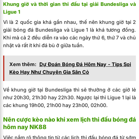
Khung giờ và thời gian thi đấu tại giải Bundesliga và
Ligue 1
Vì là 2 quốc gia khá gần nhau, thế nên khung giờ tại 2
giải bóng đá Bundesliga và Ligue 1 là khá tương đồng.
Khi mà cả 2 đều diễn ra vào các ngày thứ 6, thứ 7 và chủ
nhật và rất ít khi đá bù ở giữa tuần.
Xem thêm:
Dự Đoán Bóng Đá Hôm Nay - Tips Soi
Kèo Hay Như Chuyên Gia Sân Cỏ
Về khung giờ tại Bundesliga thì sẽ thường ở các giờ lẻ
như 20h30, 21h30 hay 22h30. Ngược lại thì Ligue 1 lại là
các khung 19h00, 21h00 hay 23h00, 02h00.
Nên cược kèo nào khi xem lịch thi đấu bóng đá
hôm nay NK88
Việc nắm rõ thông tin từ các lịch thi đấu bóng đá từ sớm