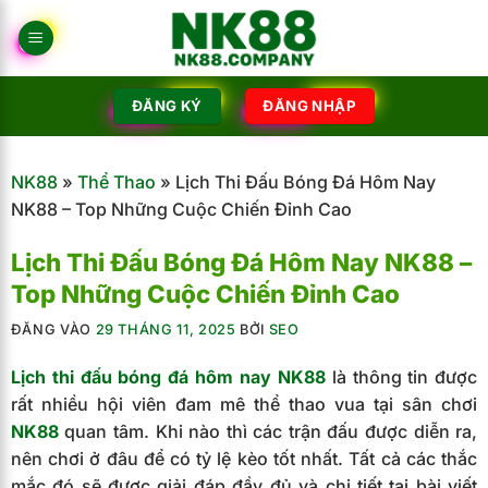
ĐĂNG KÝ
ĐĂNG NHẬP
NK88
»
Thể Thao
»
Lịch Thi Đấu Bóng Đá Hôm Nay
NK88 – Top Những Cuộc Chiến Đỉnh Cao
Lịch Thi Đấu Bóng Đá Hôm Nay NK88 –
Top Những Cuộc Chiến Đỉnh Cao
ĐĂNG VÀO
29 THÁNG 11, 2025
BỞI
SEO
Lịch thi đấu bóng đá hôm nay NK88
là thông tin được
rất nhiều hội viên đam mê thể thao vua tại sân chơi
NK88
quan tâm. Khi nào thì các trận đấu được diễn ra,
nên chơi ở đâu để có tỷ lệ kèo tốt nhất. Tất cả các thắc
mắc đó sẽ được giải đáp đầy đủ và chi tiết tại bài viết