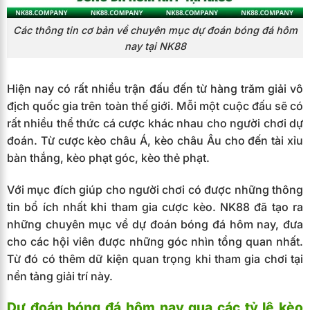
Các thông tin cơ bản về chuyên mục dự đoán bóng đá hôm
nay tại NK88
Hiện nay có rất nhiều trận đấu đến từ hàng trăm giải vô
địch quốc gia trên toàn thế giới. Mỗi một cuộc đấu sẽ có
rất nhiều thể thức cá cược khác nhau cho người chơi dự
đoán. Từ cược kèo châu Á, kèo châu Âu cho đến tài xỉu
bàn thắng, kèo phạt góc, kèo thẻ phạt.
Với mục đích giúp cho người chơi có được những thông
tin bổ ích nhất khi tham gia cược kèo. NK88 đã tạo ra
những chuyên mục về dự đoán bóng đá hôm nay, đưa
cho các hội viên được những góc nhìn tổng quan nhất.
Từ đó có thêm dữ kiện quan trọng khi tham gia chơi tại
nền tảng giải trí này.
Dự đoán bóng đá hôm nay qua các tỷ lệ kèo