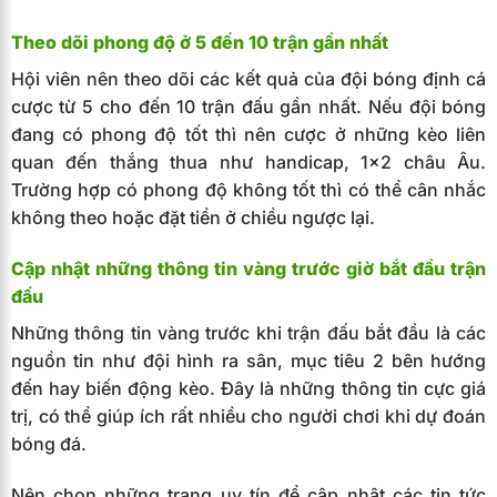
Theo dõi phong độ ở 5 đến 10 trận gần nhất
Hội viên nên theo dõi các kết quả của đội bóng định cá
cược từ 5 cho đến 10 trận đấu gần nhất. Nếu đội bóng
đang có phong độ tốt thì nên cược ở những kèo liên
quan đến thắng thua như handicap, 1×2 châu Âu.
Trường hợp có phong độ không tốt thì có thể cân nhắc
không theo hoặc đặt tiền ở chiều ngược lại.
Cập nhật những thông tin vàng trước giờ bắt đầu trận
đấu
Những thông tin vàng trước khi trận đấu bắt đầu là các
nguồn tin như đội hình ra sân, mục tiêu 2 bên hướng
đến hay biến động kèo. Đây là những thông tin cực giá
trị, có thể giúp ích rất nhiều cho người chơi khi dự đoán
bóng đá.
Nên chọn những trang uy tín để cập nhật các tin tức