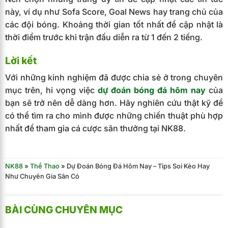
này, ví dụ như Sofa Score, Goal News hay trang chủ của
các đội bóng. Khoảng thời gian tốt nhất để cập nhật là
thời điểm trước khi trận đấu diễn ra từ 1 đến 2 tiếng.
Lời kết
Với những kinh nghiệm đã được chia sẻ ở trong chuyên
mục trên, hi vọng việc
dự đoán bóng đá hôm nay
của
bạn sẽ trở nên dễ dàng hơn. Hãy nghiên cứu thật kỹ để
có thể tìm ra cho mình được những chiến thuật phù hợp
nhất để tham gia cá cược săn thưởng tại NK88.
NK88
»
Thể Thao
»
Dự Đoán Bóng Đá Hôm Nay – Tips Soi Kèo Hay
Như Chuyên Gia Sân Cỏ
BÀI CÙNG CHUYÊN MỤC