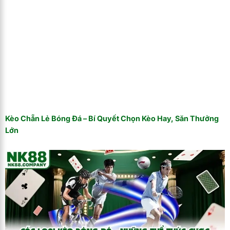
Kèo Chẵn Lẻ Bóng Đá – Bí Quyết Chọn Kèo Hay, Săn Thưởng
Lớn