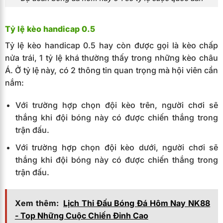
Tỷ lệ kèo handicap 0.5
Tỷ lệ kèo handicap 0.5 hay còn được gọi là kèo chấp
nửa trái, 1 tỷ lệ khá thường thấy trong những kèo châu
Á. Ở tỷ lệ này, có 2 thông tin quan trọng mà hội viên cần
nắm:
Với trường hợp chọn đội kèo trên, người chơi sẽ
thắng khi đội bóng này có được chiến thắng trong
trận đấu.
Với trường hợp chọn đội kèo dưới, người chơi sẽ
thắng khi đội bóng này có được chiến thắng trong
trận đấu.
Xem thêm:
Lịch Thi Đấu Bóng Đá Hôm Nay NK88
- Top Những Cuộc Chiến Đỉnh Cao