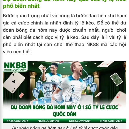
phổ biến nhất
Bước quan trọng nhất và cũng là bước đầu tiên khi tham
gia cá cược chính là nhận định tỷ lệ kèo. Để có thể dự
đoán bóng đá hôm nay được chuẩn nhất, người chơi
cần phải biết cách đọc vị tỷ lệ kèo. Sau đây là 1 vài tỷ lệ
phổ biến nhất tại sân chơi thể thao NK88 mà các hội
viên nên biết.
Dự đoán bóng đá hôm nay ở 1 số tỷ lệ cược quốc dân