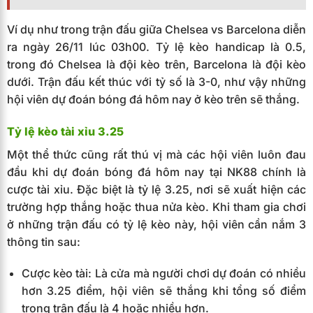
Ví dụ như trong trận đấu giữa Chelsea vs Barcelona diễn
ra ngày 26/11 lúc 03h00. Tỷ lệ kèo handicap là 0.5,
trong đó Chelsea là đội kèo trên, Barcelona là đội kèo
dưới. Trận đấu kết thúc với tỷ số là 3-0, như vậy những
hội viên dự đoán bóng đá hôm nay ở kèo trên sẽ thắng.
Tỷ lệ kèo tài xỉu 3.25
Một thể thức cũng rất thú vị mà các hội viên luôn đau
đầu khi dự đoán bóng đá hôm nay tại NK88 chính là
cược tài xỉu. Đặc biệt là tỷ lệ 3.25, nơi sẽ xuất hiện các
trường hợp thắng hoặc thua nửa kèo. Khi tham gia chơi
ở những trận đấu có tỷ lệ kèo này, hội viên cần nắm 3
thông tin sau:
Cược kèo tài: Là cửa mà người chơi dự đoán có nhiều
hơn 3.25 điểm, hội viên sẽ thắng khi tổng số điểm
trong trận đấu là 4 hoặc nhiều hơn.