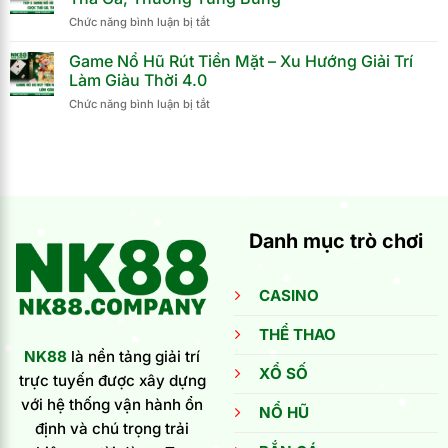
Hũ
Săn
Chức năng bình luận bị tắt
ở
Hiệu
Jackpot
Top
Quả
Siêu
5
Game Nổ Hũ Rút Tiền Mặt – Xu Hướng Giải Trí
Cùng
Hậu
Game
Những
Làm Giàu Thời 4.0
Hĩnh
Nổ
Mẹo
Chức năng bình luận bị tắt
ở
Hũ
Đỉnh
Game
Đổi
Cao
Nổ
Thưởng
Hũ
NK88
Rút
–
Tiền
Cược
Mặt
Thả
–
Ga,
Danh mục trò chơi
Xu
Thưởng
Hướng
Tưng
Giải
Bừng
Trí
CASINO
Làm
Giàu
THỂ THAO
Thời
NK88
là nền tảng giải trí
4.0
XỔ SỐ
trực tuyến được xây dựng
với hệ thống vận hành ổn
NỔ HŨ
định và chú trọng trải