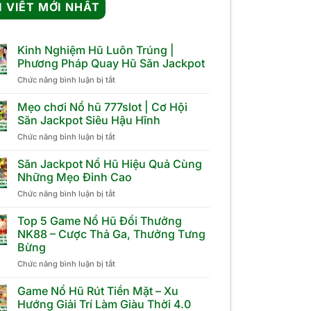
I VIẾT MỚI NHẤT
Kinh Nghiệm Hũ Luôn Trúng |
Phương Pháp Quay Hũ Săn Jackpot
Chức năng bình luận bị tắt
ở
Kinh
Nghiệm
Mẹo chơi Nổ hũ 777slot | Cơ Hội
Hũ
Săn Jackpot Siêu Hậu Hĩnh
Luôn
Chức năng bình luận bị tắt
ở
Trúng
Mẹo
|
chơi
Săn Jackpot Nổ Hũ Hiệu Quả Cùng
Phương
Nổ
Pháp
Những Mẹo Đỉnh Cao
hũ
Quay
Chức năng bình luận bị tắt
ở
777slot
Hũ
Săn
|
Săn
Jackpot
Top 5 Game Nổ Hũ Đổi Thưởng
Cơ
Jackpot
Nổ
Hội
NK88 – Cược Thả Ga, Thưởng Tưng
Hũ
Săn
Bừng
Hiệu
Jackpot
Chức năng bình luận bị tắt
ở
Quả
Siêu
Top
Cùng
Hậu
5
Những
Game Nổ Hũ Rút Tiền Mặt – Xu
Hĩnh
Game
Mẹo
Hướng Giải Trí Làm Giàu Thời 4.0
Nổ