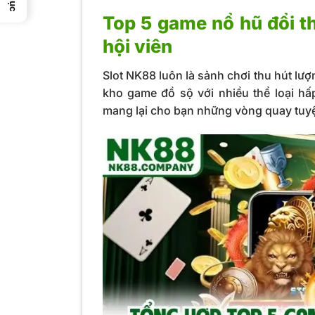
Top 5 game nổ hũ đổi 
hội viên
Slot NK88 luôn là sảnh chơi thu hút lượ
kho game đồ sộ với nhiều thể loại hấ
mang lại cho bạn những vòng quay tuyệ