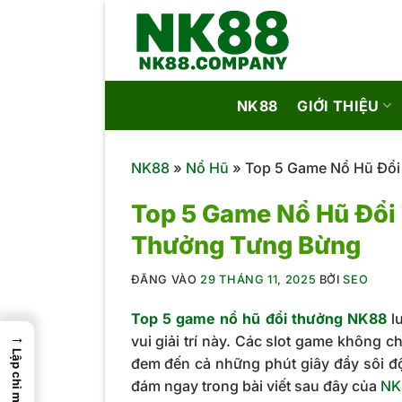
NK88
GIỚI THIỆU
NK88
»
Nổ Hũ
»
Top 5 Game Nổ Hũ Đổi
Top 5 Game Nổ Hũ Đổi
Thưởng Tưng Bừng
ĐĂNG VÀO
29 THÁNG 11, 2025
BỞI
SEO
Top 5 game nổ hũ đổi thưởng NK88
lu
→
vui giải trí này. Các slot game không c
Lập chỉ mục
đem đến cả những phút giây đầy sôi đ
đám ngay trong bài viết sau đây của
NK