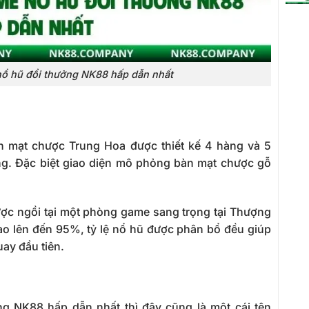
ổ hũ đổi thưởng NK88 hấp dẫn nhất
n mạt chược Trung Hoa được thiết kế 4 hàng và 5
g. Đặc biệt giao diện mô phỏng bàn mạt chược gỗ
ược ngồi tại một phòng game sang trọng tại Thượng
ao lên đến 95%, tỷ lệ nổ hũ được phân bổ đều giúp
ay đầu tiên.
g NK88 hấp dẫn nhất thì đây cũng là một cái tên