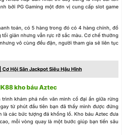
nh bởi PG Gaming một đơn vị cung cấp slot game
nh toán, có 5 hàng trong đó có 4 hàng chính, đồ
 tối giản nhưng vẫn rực rỡ sắc màu. Cơ chế thưởng
nhưng vô cùng đều đặn, người tham gia sẽ liên tục
| Cơ Hội Săn Jackpot Siêu Hậu Hĩnh
NK88 kho báu Aztec
h trình khám phá nền văn minh cổ đại ẩn giữa rừng
gay từ phút đầu tiên bạn đã thấy mình được đứng
h là các bức tượng đá khổng lồ. Kho báu Aztec đưa
 cao, mỗi vòng quay là một bước giúp bạn tiến sâu