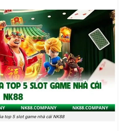
ủa top 5 slot game nhà cái NK88