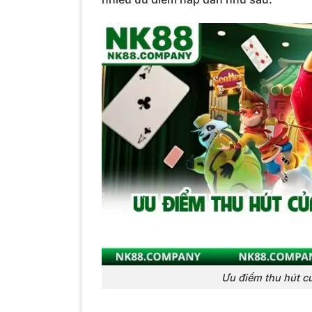
Ưu điểm thu hút c