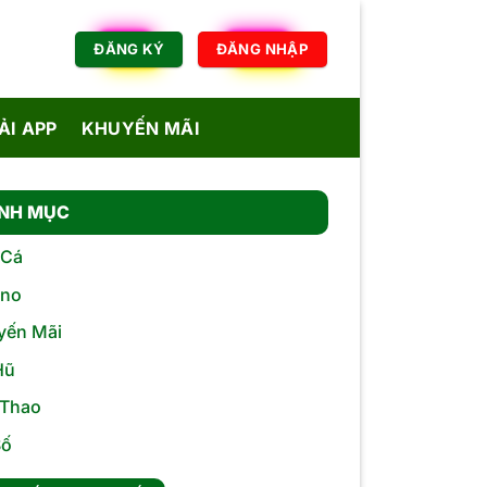
ĐĂNG KÝ
ĐĂNG NHẬP
ẢI APP
KHUYẾN MÃI
NH MỤC
 Cá
ino
yến Mãi
Hũ
 Thao
Số