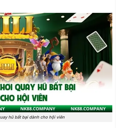
uay hũ bất bại dành cho hội viên