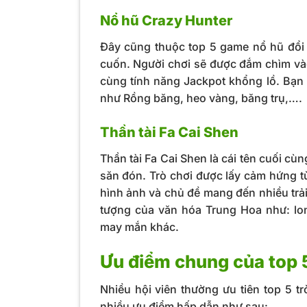
Nổ hũ Crazy Hunter
Đây cũng thuộc top 5 game nổ hũ đổi 
cuốn. Người chơi sẽ được đắm chìm và
cùng tính năng Jackpot khổng lồ. Bạn
như Rồng băng, heo vàng, băng trụ,….
Thần tài Fa Cai Shen
Thần tài Fa Cai Shen là cái tên cuối c
săn đón. Trò chơi được lấy cảm hứng từ
hình ảnh và chủ đề mang đến nhiều trải
tượng của văn hóa Trung Hoa như: lon
may mắn khác.
Ưu điểm chung của top 
Nhiều hội viên thường ưu tiên top 5 
nhiều ưu điểm hấp dẫn như sau: