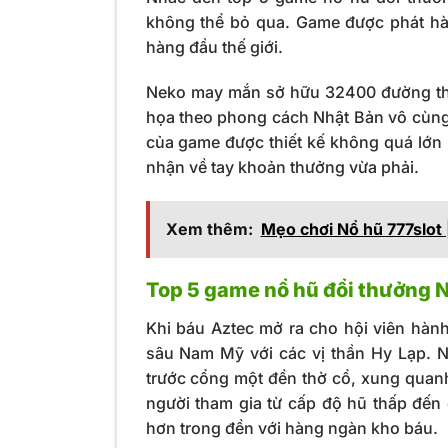
không thể bỏ qua. Game được phát hà
hàng đầu thế giới.
Neko may mắn sở hữu 32400 đường tha
họa theo phong cách Nhật Bản vô cùng
của game được thiết kế không quá lớn 
nhận về tay khoản thưởng vừa phải.
Xem thêm:
Mẹo chơi Nổ hũ 777slot 
Top 5 game nổ hũ đổi thưởng 
Khi báu Aztec mở ra cho hội viên hàn
sâu Nam Mỹ với các vị thần Hy Lạp. N
trước cổng một đền thờ cổ, xung quan
người tham gia từ cấp độ hũ thấp đến
hơn trong đền với hàng ngàn kho báu.