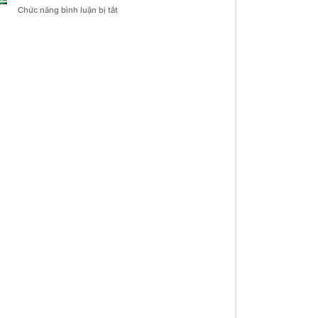
Đỉnh
Chức năng bình luận bị tắt
ở
Hũ
Cao
Game
Đổi
Nổ
Thưởng
Hũ
NK88
Rút
–
Tiền
Cược
Mặt
Thả
–
Ga,
Xu
Thưởng
Hướng
Tưng
Giải
Bừng
Trí
Làm
Giàu
Thời
4.0