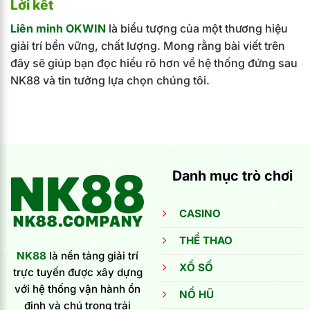
Lời kết
Liên minh OKWIN
là biểu tượng của một thương hiệu
giải trí bền vững, chất lượng. Mong rằng bài viết trên
đây sẽ giúp bạn đọc hiểu rõ hơn về hệ thống đứng sau
NK88 và tin tưởng lựa chọn chúng tôi.
Danh mục trò chơi
CASINO
THỂ THAO
NK88
là nền tảng giải trí
XỔ SỐ
trực tuyến được xây dựng
với hệ thống vận hành ổn
NỔ HŨ
định và chú trọng trải