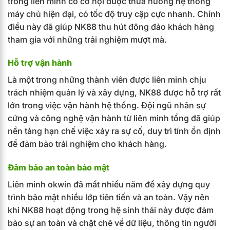
trong liên minh có cơ hội được thừa hưởng hệ thống
máy chủ hiện đại, có tốc độ truy cập cực nhanh. Chính
điều này đã giúp NK88 thu hút đông đảo khách hàng
tham gia với những trải nghiệm mượt mà.
Hỗ trợ vận hành
Là một trong những thành viên được liên minh chịu
trách nhiệm quản lý và xây dựng, NK88 được hỗ trợ rất
lớn trong việc vận hành hệ thống. Đội ngũ nhân sự
cứng và công nghệ vận hành từ liên minh tổng đã giúp
nền tảng hạn chế việc xảy ra sự cố, duy trì tính ổn định
để đảm bảo trải nghiệm cho khách hàng.
Đảm bảo an toàn bảo mật
Liên minh okwin đã mất nhiều năm để xây dựng quy
trình bảo mật nhiều lớp tiên tiến và an toàn. Vậy nên
khi NK88 hoạt động trong hệ sinh thái này được đảm
bảo sự an toàn và chặt chẽ về dữ liệu, thông tin người