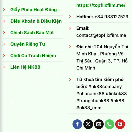
https://topflixfilm.me/
Giấy Phép Hoạt Động
Hotline:
+84 938127529
Điều Khoản & Điều Kiện
Email:
Chính Sách Bảo Mật
contact@topflixfilm.me
Quyền Riêng Tư
Địa chỉ:
204 Nguyễn Thị
Minh Khai, Phường Võ
Chơi Có Trách Nhiệm
Thị Sáu, Quận 3, TP. Hồ
Liên Hệ NK88
Chí Minh
Từ khoá tìm kiếm phổ
biến:
#nk88company
#nhacaink88 #linknk88
#trangchunk88 #nk88
#nk88_com