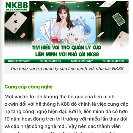
Tìm hiểu vai trò quản lý của liên minh với nhà cái NK88
Cung cấp công nghệ
Một vai trò to lớn không thể bỏ qua của liên minh
okwin đối với hệ thống NK88 đó chính là việc cung cấp
hạ tầng công nghệ hiện đại. Bởi lẽ, liên minh đã có hơn
10 năm hoạt động trên thị trường với nhiều lần thay đổi
và cập nhật công nghệ mới. Vậy nên các thành viên