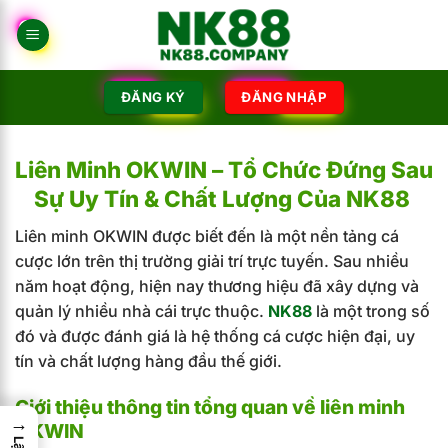
ĐĂNG KÝ
ĐĂNG NHẬP
Liên Minh OKWIN – Tổ Chức Đứng Sau
Sự Uy Tín & Chất Lượng Của NK88
Liên minh OKWIN được biết đến là một nền tảng cá
cược lớn trên thị trường giải trí trực tuyến. Sau nhiều
năm hoạt động, hiện nay thương hiệu đã xây dựng và
quản lý nhiều nhà cái trực thuộc.
NK88
là một trong số
đó và được đánh giá là hệ thống cá cược hiện đại, uy
tín và chất lượng hàng đầu thế giới.
Giới thiệu thông tin tổng quan về liên minh
→
OKWIN