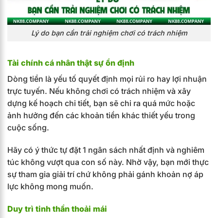
Lý do bạn cần trải nghiệm chơi có trách nhiệm
Tài chính cá nhân thật sự ổn định
Dòng tiền là yếu tố quyết định mọi rủi ro hay lợi nhuận
trực tuyến. Nếu không chơi có trách nhiệm và xây
dựng kế hoạch chi tiết, bạn sẽ chi ra quá mức hoặc
ảnh hưởng đến các khoản tiền khác thiết yếu trong
cuộc sống.
Hãy có ý thức tự đặt 1 ngân sách nhất định và nghiêm
túc không vượt qua con số này. Nhờ vậy, bạn mới thực
sự tham gia giải trí chứ không phải gánh khoản nợ áp
lực không mong muốn.
Duy trì tinh thần thoải mái