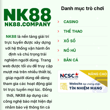
Danh mục trò chơi
CASINO
THỂ THAO
NK88
là nền tảng giải trí
XỔ SỐ
trực tuyến được xây dựng
với hệ thống vận hành ổn
NỔ HŨ
định và chú trọng trải
BẮN CÁ
nghiệm người dùng. Trang
web được tối ưu để truy cập
mượt mà trên nhiều thiết bị,
giúp người dùng dễ dàng
tham gia các hoạt động giải
trí trực tuyến mọi lúc. Đồng
thời, NK88 áp dụng các
công nghệ bảo mật hiện đại
nhằm bảo vệ thông tin cá