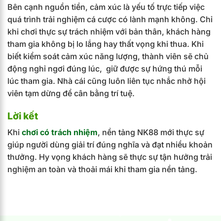
Bên cạnh nguồn tiền, cảm xúc là yếu tố trực tiếp việc
quá trình trải nghiệm cá cược có lành mạnh không. Chỉ
khi chơi thực sự trách nhiệm với bản thân, khách hàng
tham gia không bị lo lắng hay thất vọng khi thua. Khi
biết kiểm soát cảm xúc năng lượng, thành viên sẽ chủ
động nghỉ ngơi đúng lúc, giữ được sự hứng thú mỗi
lúc tham gia. Nhà cái cũng luôn liên tục nhắc nhở hội
viên tạm dừng để cân bằng trí tuệ.
Lời kết
Khi
chơi có trách nhiệm
, nền tảng NK88 mới thực sự
giúp người dùng giải trí đúng nghĩa và đạt nhiều khoản
thưởng. Hy vọng khách hàng sẽ thực sự tận hưởng trải
nghiệm an toàn và thoải mái khi tham gia nền tảng.