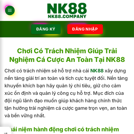
ĐĂNG KÝ
ĐĂNG NHẬP
Chơi Có Trách Nhiệm Giúp Trải
Nghiệm Cá Cược An Toàn Tại NK88
Chơi có trách nhiệm sẽ hỗ trợ nhà cái
NK88
xây dựng
nền tảng giải trí an toàn và tích cực tuyệt đối. Nền tảng
khuyến khích bạn hãy quản lý chi tiêu, giữ cho cảm
xúc ổn định và quản lý công cụ hỗ trợ. Mục đích của
đội ngũ lãnh đạo muốn giúp khách hàng chính thức
tận hưởng trải nghiệm cá cược game trọn vẹn, an toàn
và bền vững nhất.
Khái niệm hành động chơi có trách nhiệm
→