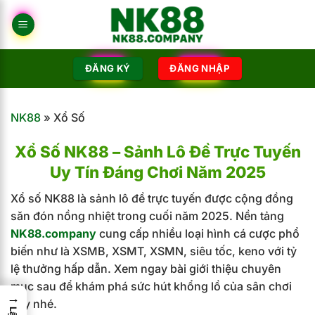
ĐĂNG KÝ
ĐĂNG NHẬP
NK88
»
Xổ Số
Xổ Số NK88 – Sảnh Lô Đề Trực Tuyến
Uy Tín Đáng Chơi Năm 2025
Xổ số NK88 là sảnh lô đề trực tuyến được cộng đồng
săn đón nồng nhiệt trong cuối năm 2025. Nền tảng
NK88.company
cung cấp nhiều loại hình cá cược phổ
biến như là XSMB, XSMT, XSMN, siêu tốc, keno với tỷ
lệ thưởng hấp dẫn. Xem ngay bài giới thiệu chuyên
mục sau để khám phá sức hút khổng lồ của sân chơi
→
này nhé.