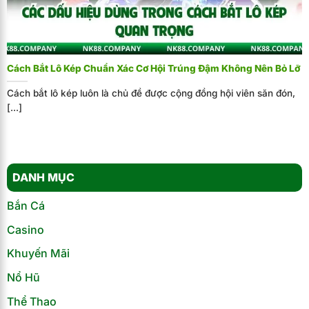
tác nhỏ. Nhờ vậy giúp tiết kiệm rất nhiều thời gian làm
quen mang đến trải nghiệm mượt mà tối ưu.
Hỗ trợ chuyên nghiệp 24/7
Cách Bắt Lô Kép Chuẩn Xác Cơ Hội Trúng Đậm Không Nên Bỏ Lỡ
NK88 luôn có đội ngũ CSKH chuyên nghiệp sẵn sàng
Cách bắt lô kép luôn là chủ đề được cộng đồng hội viên săn đón,
đồng hành cùng người chơi mọi thời điểm. Các thắc
[...]
mắc hay về đề trong lúc trải nghiệm sẽ được giải quyết
một cách triệt để, cam kết sự hài lòng tối đa. Hội viên
có thể thoải mái liên hệ tổng đài qua nhiều kênh như
chat, hotline, email, Telegram, Facebook,…
DANH MỤC
Khám phá top trò chơi xổ số NK88 siêu hot
Bắn Cá
hit
Casino
Nhà cái NK88 cung cấp hệ thống game xổ số trực
Khuyến Mãi
tuyến phong phú giúp khách hàng thỏa sức trải
Nổ Hũ
nghiệm. Tất cả đều được đầu tư chỉn chu từng nội
dung, đảm bảo kết quả luôn công bằng và tỷ lệ trả
Thể Thao