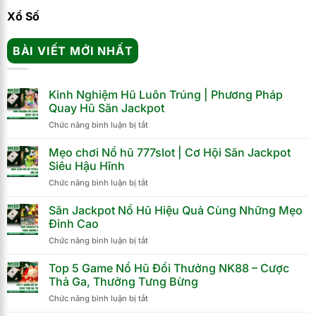
thưởng siêu hấp dẫn. Nổi bật bao gồm:
Xổ Số
BÀI VIẾT MỚI NHẤT
Kinh Nghiệm Hũ Luôn Trúng | Phương Pháp
Quay Hũ Săn Jackpot
Chức năng bình luận bị tắt
ở
Kinh
Nghiệm
Mẹo chơi Nổ hũ 777slot | Cơ Hội Săn Jackpot
Hũ
Siêu Hậu Hĩnh
Luôn
Chức năng bình luận bị tắt
ở
Trúng
Điểm danh top game xổ số NK88 cực xịn đang được săn
Mẹo
|
đón hiện nay
chơi
Săn Jackpot Nổ Hũ Hiệu Quả Cùng Những Mẹo
Phương
Nổ
Pháp
Đỉnh Cao
hũ
Quay
Chức năng bình luận bị tắt
ở
777slot
Xổ số miền Bắc
Hũ
Săn
|
Săn
Jackpot
Top 5 Game Nổ Hũ Đổi Thưởng NK88 – Cược
Cơ
XSMB mở thưởng hàng ngày vào lúc 18h15 cho phép
Jackpot
Nổ
Hội
Thả Ga, Thưởng Tưng Bừng
dự đoán giải đặc biệt đến giải bảy. Trong đó có nhiều
Hũ
Săn
Chức năng bình luận bị tắt
ở
Hiệu
Jackpot
hình thức cược như bao lô, lô xiên, lô trượt mở ra hàng
Top
Quả
Siêu