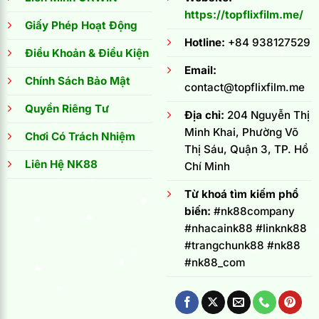
https://topflixfilm.me/
Giấy Phép Hoạt Động
Hotline:
+84 938127529
Điều Khoản & Điều Kiện
Email:
Chính Sách Bảo Mật
contact@topflixfilm.me
Quyền Riêng Tư
Địa chỉ:
204 Nguyễn Thị
Minh Khai, Phường Võ
Chơi Có Trách Nhiệm
Thị Sáu, Quận 3, TP. Hồ
Liên Hệ NK88
Chí Minh
Từ khoá tìm kiếm phổ
biến:
#nk88company
#nhacaink88 #linknk88
#trangchunk88 #nk88
#nk88_com