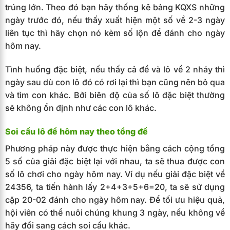
trúng lớn. Theo đó bạn hãy thống kê bảng KQXS những
ngày trước đó, nếu thấy xuất hiện một số về 2-3 ngày
liên tục thì hãy chọn nó kèm số lộn để đánh cho ngày
hôm nay.
Tình huống đặc biệt, nếu thấy cả đề và lô về 2 nháy thì
ngày sau dù con lô đó có rơi lại thì bạn cũng nên bỏ qua
và tìm con khác. Bởi biên độ của số lô đặc biệt thường
sẽ không ổn định như các con lô khác.
Soi cầu lô đề hôm nay theo tổng đề
Phương pháp này được thực hiện bằng cách cộng tổng
5 số của giải đặc biệt lại với nhau, ta sẽ thua được con
số lô chơi cho ngày hôm nay. Ví dụ nếu giải đặc biệt về
24356, ta tiến hành lấy 2+4+3+5+6=20, ta sẽ sử dụng
cặp 20-02 đánh cho ngày hôm nay. Để tối ưu hiệu quả,
hội viên có thể nuôi chúng khung 3 ngày, nếu không về
hãy đổi sang cách soi cầu khác.