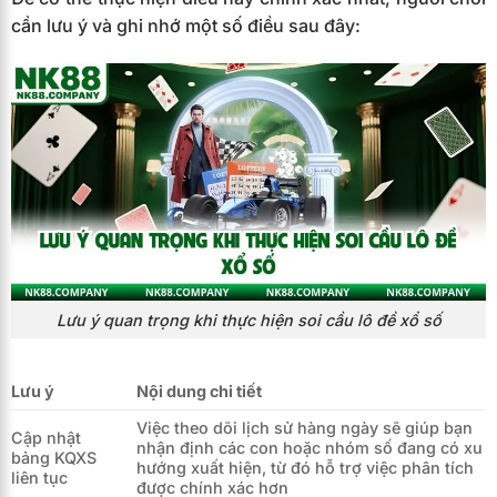
cần lưu ý và ghi nhớ một số điều sau đây:
Lưu ý quan trọng khi thực hiện soi cầu lô đề xổ số
Lưu ý
Nội dung chi tiết
Việc theo dõi lịch sử hàng ngày sẽ giúp bạn
Cập nhật
nhận định các con hoặc nhóm số đang có xu
bảng KQXS
hướng xuất hiện, từ đó hỗ trợ việc phân tích
liên tục
được chính xác hơn