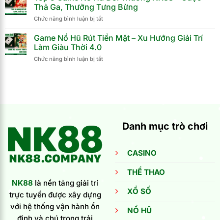
Nổ
Hội
Thả Ga, Thưởng Tưng Bừng
Hũ
Săn
Chức năng bình luận bị tắt
ở
Hiệu
Jackpot
Top
Quả
Siêu
5
Game Nổ Hũ Rút Tiền Mặt – Xu Hướng Giải Trí
Cùng
Hậu
Game
Những
Làm Giàu Thời 4.0
Hĩnh
Nổ
Mẹo
Chức năng bình luận bị tắt
ở
Hũ
Đỉnh
Game
Đổi
Cao
Nổ
Thưởng
Hũ
NK88
Rút
–
Tiền
Cược
Mặt
Thả
–
Ga,
Danh mục trò chơi
Xu
Thưởng
Hướng
Tưng
Giải
Bừng
Trí
CASINO
Làm
Giàu
THỂ THAO
Thời
NK88
là nền tảng giải trí
4.0
XỔ SỐ
trực tuyến được xây dựng
với hệ thống vận hành ổn
NỔ HŨ
định và chú trọng trải