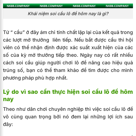
Khái niệm soi cầu lô đề hôm nay là gì?
Từ “ cầu” ở đây ám chỉ tính chất lặp lại của kết quả trong
các lượt mở thưởng liên tiếp. Nếu bắt được cầu thì hội
viên có thể nhận định được xác suất xuất hiện của các
số của kỳ mở thưởng tiếp theo. Ngày nay có rất nhiều
cách soi cầu giúp người chơi lô đề nâng cao hiệu quả
trúng số, bạn có thể tham khảo để tìm được cho mình
phương pháp phù hợp nhất.
Lý do vì sao cần thực hiện soi cầu lô đề hôm
nay
Theo như dân chơi chuyên nghiệp thì việc soi cầu lô đề
vô cùng quan trọng bởi nó đem lại những lợi ích sau
đây: