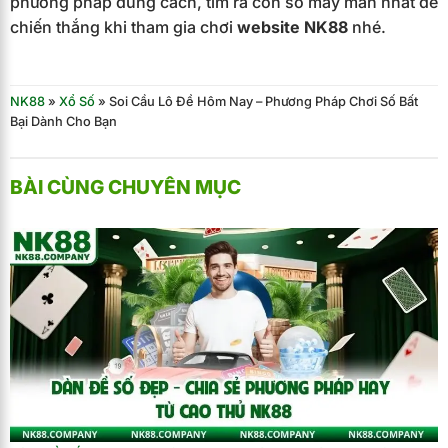
phương pháp đúng cách, tìm ra con số may mắn nhất để
chiến thắng khi tham gia chơi
website NK88
nhé.
NK88
»
Xổ Số
»
Soi Cầu Lô Đề Hôm Nay – Phương Pháp Chơi Số Bất
Bại Dành Cho Bạn
BÀI CÙNG CHUYÊN MỤC