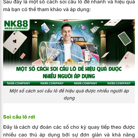
Sau đây là một số cách soi cầu lô đề nhanh và hiệu quả
mà bạn có thể tham khảo và áp dụng:
Một số cách soi cầu lô đề hiệu quả được nhiều người áp
dụng
Soi cầu lô rơi
Đây là cách dự đoán các số cho kỳ quay tiếp theo được
nhiều cao thủ áp dụng bởi sự đơn giản và khả năng