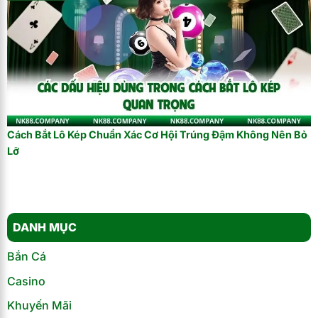
Cách Bắt Lô Kép Chuẩn Xác Cơ Hội Trúng Đậm Không Nên Bỏ
Lỡ
DANH MỤC
Bắn Cá
Casino
Khuyến Mãi