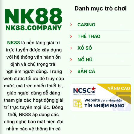
Danh mục trò chơi
CASINO
THỂ THAO
NK88
là nền tảng giải trí
XỔ SỐ
trực tuyến được xây dựng
với hệ thống vận hành ổn
NỔ HŨ
định và chú trọng trải
BẮN CÁ
nghiệm người dùng. Trang
web được tối ưu để truy cập
mượt mà trên nhiều thiết bị,
giúp người dùng dễ dàng
tham gia các hoạt động giải
trí trực tuyến mọi lúc. Đồng
thời, NK88 áp dụng các
công nghệ bảo mật hiện đại
nhằm bảo vệ thông tin cá