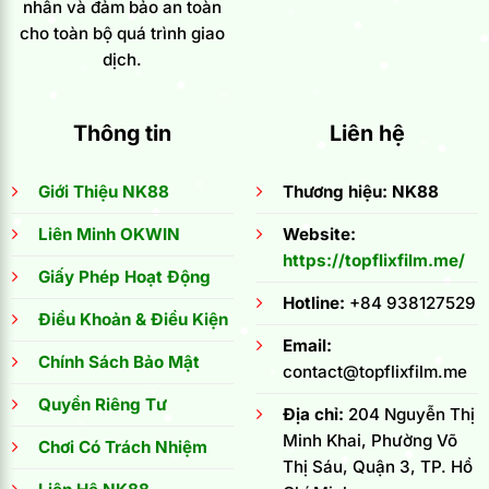
nhân và đảm bảo an toàn
cho toàn bộ quá trình giao
dịch.
Thông tin
Liên hệ
Giới Thiệu NK88
Thương hiệu: NK88
Liên Minh OKWIN
Website:
https://topflixfilm.me/
Giấy Phép Hoạt Động
Hotline:
+84 938127529
Điều Khoản & Điều Kiện
Email:
Chính Sách Bảo Mật
contact@topflixfilm.me
Quyền Riêng Tư
Địa chỉ:
204 Nguyễn Thị
Minh Khai, Phường Võ
Chơi Có Trách Nhiệm
Thị Sáu, Quận 3, TP. Hồ