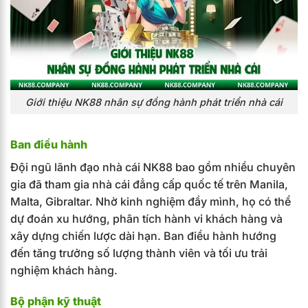
Giới thiệu NK88 nhân sự đồng hành phát triển nhà cái
Ban điều hành
Đội ngũ lãnh đạo nhà cái NK88 bao gồm nhiều chuyên
gia đã tham gia nhà cái đẳng cấp quốc tế trên Manila,
Malta, Gibraltar. Nhờ kinh nghiệm đầy mình, họ có thể
dự đoán xu hướng, phân tích hành vi khách hàng và
xây dựng chiến lược dài hạn. Ban điều hành hướng
đến tăng trưởng số lượng thành viên và tối ưu trải
nghiệm khách hàng.
Bộ phận kỹ thuật