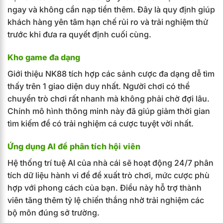
ngay và không cần nạp tiền thêm. Đây là quy định giúp
khách hàng yên tâm hạn chế rủi ro và trải nghiệm thử
trước khi đưa ra quyết định cuối cùng.
Kho game đa dạng
Giới thiệu NK88 tích hợp các sảnh cược đa dạng dễ tìm
thấy trên 1 giao diện duy nhất. Người chơi có thể
chuyển trò chơi rất nhanh mà không phải chờ đợi lâu.
Chính mô hình thông minh này đã giúp giảm thời gian
tìm kiếm để có trải nghiệm cá cược tuyệt vời nhất.
Ứng dụng AI để phân tích hội viên
Hệ thống trí tuệ AI của nhà cái sẽ hoạt động 24/7 phân
tích dữ liệu hành vi để đề xuất trò chơi, mức cược phù
hợp với phong cách của bạn. Điều này hỗ trợ thành
viên tăng thêm tỷ lệ chiến thắng nhờ trải nghiệm các
bộ môn đúng sở trường.