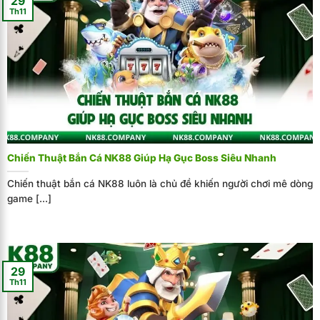
29
Th11
Chiến Thuật Bắn Cá NK88 Giúp Hạ Gục Boss Siêu Nhanh
Những thế mạnh giúp bắn cá NK88 luôn được săn đón
Chiến thuật bắn cá NK88 luôn là chủ đề khiến người chơi mê dòng
game [...]
Hình ảnh sống động, hiệu ứng vô cùng chân thực
Sảnh tạo ấn tượng mạnh mẽ nhờ vào đồ hoạ 3D cực kỳ
sắc nét. Mỗi sinh vật biển, tia đạn hoặc hiệu ứng nổ
29
Th11
đều được xử lý tỉ mỉ. Đặc biệt game còn kết hợp hoàn
hảo với âm thanh sống động như tiếng nổ, tiếng nước