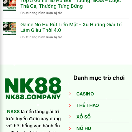
Top 5 Game Nổ Hũ Đổi Thưởng NK88 – Cược
Jackpot
Nổ
Hội
Thả Ga, Thưởng Tưng Bừng
Hũ
Săn
Chức năng bình luận bị tắt
ở
Hiệu
Jackpot
Top
Quả
Siêu
5
Game Nổ Hũ Rút Tiền Mặt – Xu Hướng Giải Trí
Cùng
Hậu
Game
Những
Làm Giàu Thời 4.0
Hĩnh
Nổ
Mẹo
Chức năng bình luận bị tắt
ở
Những sảnh bắn cá NK88 hot nhất hiện nay
Hũ
Đỉnh
Game
Đổi
Cao
Nổ
Thưởng
Hũ
NK88
Lượt
Rút
–
tham
Tiền
Cược
Những siêu
Sảnh
Ưu điểm đáng chú ý
gia
Mặt
Thả
phẩm nổi bật
–
mỗi
Ga,
Danh mục trò chơi
Xu
ngày
Thưởng
Hướng
Tưng
Giải
Đa dạng chủ đề, hiệu ứng
Tựa game
Bừng
Trí
game vô cùng bắt mắt. Hệ
bắn cá nổ
CASINO
JILI
Làm
thống cung cấp nhiều
hũ, jackpot
bắn
10.000
Giàu
phòng chơi với đa dạng
đánh cá,
THỂ THAO
cá
Thời
mức cược phù hợp với mọi
đánh cá vui
NK88
là nền tảng giải trí
4.0
người chơi
vẻ
XỔ SỐ
trực tuyến được xây dựng
Đồ họa tươi sáng, màu sắc
Bắn cá long
với hệ thống vận hành ổn
NỔ HŨ
vô cùng sinh động. Đặc biệt
châu, câu cá