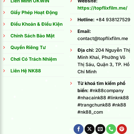
Liên Minh OKWIN
Website:
https://topflixfilm.me/
Giấy Phép Hoạt Động
Hotline:
+84 938127529
Điều Khoản & Điều Kiện
Email:
Chính Sách Bảo Mật
contact@topflixfilm.me
Quyền Riêng Tư
Địa chỉ:
204 Nguyễn Thị
Minh Khai, Phường Võ
Chơi Có Trách Nhiệm
Thị Sáu, Quận 3, TP. Hồ
Liên Hệ NK88
Chí Minh
Các siêu phẩm bắn cá NK88 không thể bỏ lỡ
Từ khoá tìm kiếm phổ
biến:
#nk88company
Thần long đại dương: Game dẫn người chơi vào thế
#nhacaink88 #linknk88
giới huyền thoại dưới đáy biển. Tại đây bạn phải đối
#trangchunk88 #nk88
mặt với sinh vật khổng lồ cũng như săn tìm kho báu ẩn
#nk88_com
giấu. Trò chơi gây ấn tượng bởi vòng quay thưởng
ngẫu nhiên xuất hiện giữa trận tạo cơ hội nhận thưởng
bất ngờ.