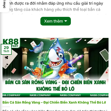
Sảnh được ra đời nhằm đáp ứng nhu cầu giải trí ngày
càng tăng của khách hàng yêu thích thể loại bắn cá
truyền thống. Cơ chế quen thuộc sử dụng súng săn cá
Xem thêm
nhận thưởng, NK88 đã cải tiến và đưa trải nghiệm này
lên môi trường online. Tại đây sẽ kết hợp đồ hoạ 3D
sống động, công nghệ xử lý mượt mà giúp hội viên
cảm nhận trọn vẹn nhịp game như đang tham gia ở
siêu thị giải trí.
29
Th11
Bắn Cá Săn Rồng Vàng – Đại Chiến Biển Xanh Không Thể Bỏ Lỡ