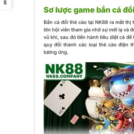
Sơ lược game bắn cá đổ
Bắn cá đổi thẻ cào tại NK88 ra mắt th
lớn hội viên tham gia nhờ sự mới lạ và 
vũ khí, sau đó tiến hành tiêu diệt cá đ
quy đổi thành các loại thẻ cào điện t
tương ứng.