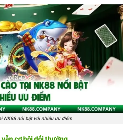
ại NK88 nổi bật với nhiều ưu điểm
t vẫn cơ hội đổi thưởng