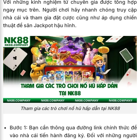
Với những kinh nghiệm từ chuyên gia được tổng hợp
ngay mục trên. Người chơi hãy nhanh chóng truy cập
nhà cái và tham gia đặt cược cũng như áp dụng chiến
thuật để săn Jackpot hậu hĩnh.
Tham gia các trò chơi nổ hũ hấp dẫn tại NK88
Bước 1: Bạn cần thông qua đường link chính thức để
vào nhà cái tiến hành đăng ký. Đối với những người