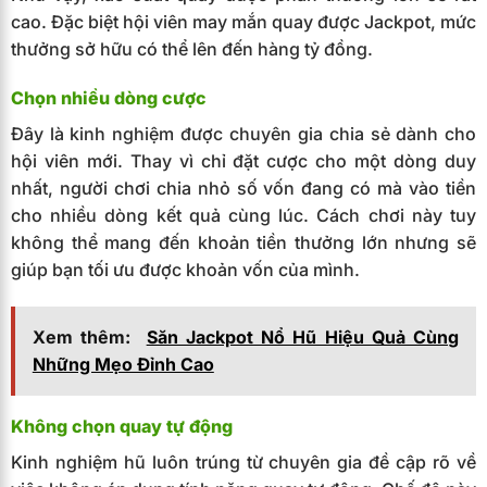
cao. Đặc biệt hội viên may mắn quay được Jackpot, mức
thưởng sở hữu có thể lên đến hàng tỷ đồng.
Chọn nhiều dòng cược
Đây là kinh nghiệm được chuyên gia chia sẻ dành cho
hội viên mới. Thay vì chỉ đặt cược cho một dòng duy
nhất, người chơi chia nhỏ số vốn đang có mà vào tiền
cho nhiều dòng kết quả cùng lúc. Cách chơi này tuy
không thể mang đến khoản tiền thưởng lớn nhưng sẽ
giúp bạn tối ưu được khoản vốn của mình.
Xem thêm:
Săn Jackpot Nổ Hũ Hiệu Quả Cùng
Những Mẹo Đỉnh Cao
Không chọn quay tự động
Kinh nghiệm hũ luôn trúng từ chuyên gia đề cập rõ về