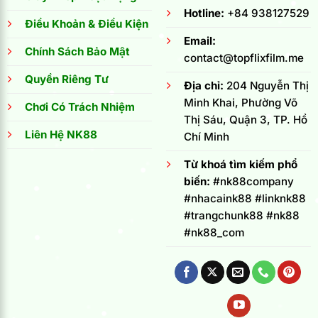
Hotline:
+84 938127529
Điều Khoản & Điều Kiện
Email:
Chính Sách Bảo Mật
contact@topflixfilm.me
Quyền Riêng Tư
Địa chỉ:
204 Nguyễn Thị
Minh Khai, Phường Võ
Chơi Có Trách Nhiệm
Thị Sáu, Quận 3, TP. Hồ
Liên Hệ NK88
Chí Minh
Từ khoá tìm kiếm phổ
biến:
#nk88company
#nhacaink88 #linknk88
#trangchunk88 #nk88
#nk88_com