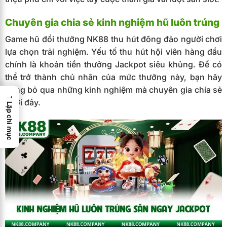
Chuyên gia chia sẻ kinh nghiệm hũ luôn trúng
Game hũ đổi thưởng NK88 thu hút đông đảo người chơi
lựa chọn trải nghiệm. Yếu tố thu hút hội viên hàng đầu
chính là khoản tiền thưởng Jackpot siêu khủng. Để có
thể trở thành chủ nhân của mức thưởng này, bạn hãy
đừng bỏ qua những kinh nghiệm mà chuyên gia chia sẻ
→
dưới đây.
Lập chỉ mục