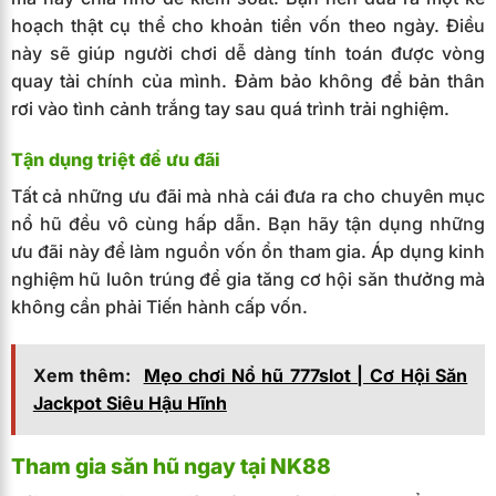
hoạch thật cụ thể cho khoản tiền vốn theo ngày. Điều
này sẽ giúp người chơi dễ dàng tính toán được vòng
quay tài chính của mình. Đảm bảo không để bản thân
rơi vào tình cảnh trắng tay sau quá trình trải nghiệm.
Tận dụng triệt để ưu đãi
Tất cả những ưu đãi mà nhà cái đưa ra cho chuyên mục
nổ hũ đều vô cùng hấp dẫn. Bạn hãy tận dụng những
ưu đãi này để làm nguồn vốn ổn tham gia. Áp dụng kinh
nghiệm hũ luôn trúng để gia tăng cơ hội săn thưởng mà
không cần phải Tiến hành cấp vốn.
Xem thêm:
Mẹo chơi Nổ hũ 777slot | Cơ Hội Săn
Jackpot Siêu Hậu Hĩnh
Tham gia săn hũ ngay tại NK88