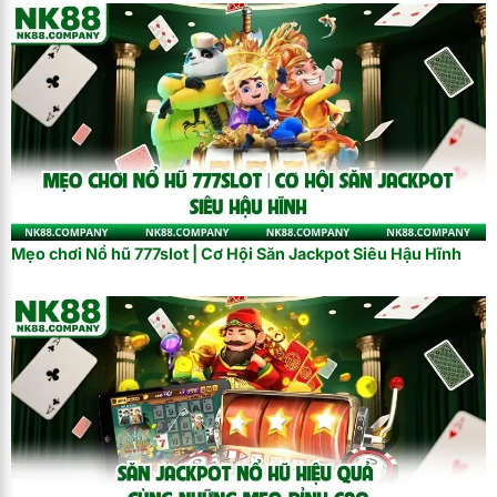
Mẹo chơi Nổ hũ 777slot | Cơ Hội Săn Jackpot Siêu Hậu Hĩnh