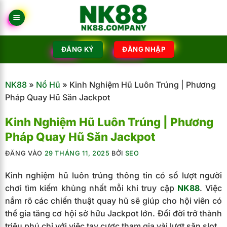
ĐĂNG KÝ
ĐĂNG NHẬP
NK88
»
Nổ Hũ
»
Kinh Nghiệm Hũ Luôn Trúng | Phương
Pháp Quay Hũ Săn Jackpot
Kinh Nghiệm Hũ Luôn Trúng | Phương
Pháp Quay Hũ Săn Jackpot
ĐĂNG VÀO
29 THÁNG 11, 2025
BỞI
SEO
Kinh nghiệm hũ luôn trúng thông tin có số lượt người
chơi tìm kiếm khủng nhất mỗi khi truy cập
NK88
. Việc
nắm rõ các chiến thuật quay hũ sẽ giúp cho hội viên có
thể gia tăng cơ hội sở hữu Jackpot lớn. Đổi đời trở thành
triệu phú chỉ với việc tay cược tham gia vài lượt săn slot.