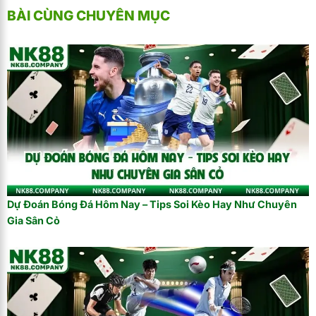
BÀI CÙNG CHUYÊN MỤC
Dự Đoán Bóng Đá Hôm Nay – Tips Soi Kèo Hay Như Chuyên
Gia Sân Cỏ