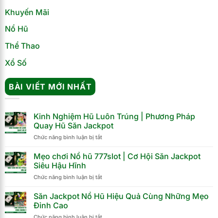
Khuyến Mãi
Nổ Hũ
Thể Thao
Xổ Số
BÀI VIẾT MỚI NHẤT
Kinh Nghiệm Hũ Luôn Trúng | Phương Pháp
Quay Hũ Săn Jackpot
Chức năng bình luận bị tắt
ở
Kinh
Nghiệm
Mẹo chơi Nổ hũ 777slot | Cơ Hội Săn Jackpot
Hũ
Siêu Hậu Hĩnh
Luôn
Chức năng bình luận bị tắt
ở
Trúng
Mẹo
|
chơi
Săn Jackpot Nổ Hũ Hiệu Quả Cùng Những Mẹo
Phương
Nổ
Pháp
Đỉnh Cao
hũ
Quay
Chức năng bình luận bị tắt
ở