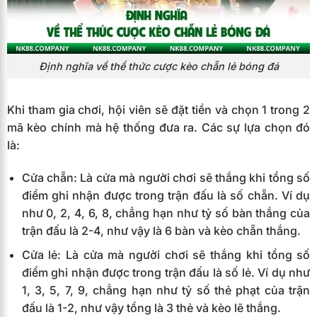
Định nghĩa về thể thức cược kèo chẵn lẻ bóng đá
Khi tham gia chơi, hội viên sẽ đặt tiền và chọn 1 trong 2
mã kèo chính mà hệ thống đưa ra. Các sự lựa chọn đó
là:
Cửa chẵn: Là cửa mà người chơi sẽ thắng khi tổng số
điểm ghi nhận được trong trận đấu là số chẵn. Ví dụ
như 0, 2, 4, 6, 8, chẳng hạn như tỷ số bàn thắng của
trận đấu là 2-4, như vậy là 6 bàn và kèo chẵn thắng.
Cửa lẻ: Là cửa mà người chơi sẽ thắng khi tổng số
điểm ghi nhận được trong trận đấu là số lẻ. Ví dụ như
1, 3, 5, 7, 9, chẳng hạn như tỷ số thẻ phạt của trận
đấu là 1-2, như vậy tổng là 3 thẻ và kèo lẽ thắng.