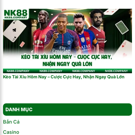
Kèo Tài Xỉu Hôm Nay – Cược Cực Hay, Nhận Ngay Quà Lớn
DANH MỤC
Bắn Cá
Casino