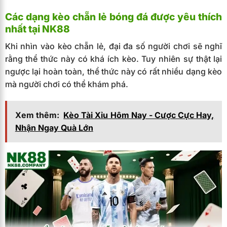
Các dạng kèo chẵn lẻ bóng đá được yêu thích
nhất tại NK88
Khi nhìn vào kèo chẵn lẻ, đại đa số người chơi sẽ nghĩ
rằng thể thức này có khá ích kèo. Tuy nhiên sự thật lại
ngược lại hoàn toàn, thể thức này có rất nhiều dạng kèo
mà người chơi có thể khám phá.
Xem thêm:
Kèo Tài Xỉu Hôm Nay - Cược Cực Hay,
Nhận Ngay Quà Lớn