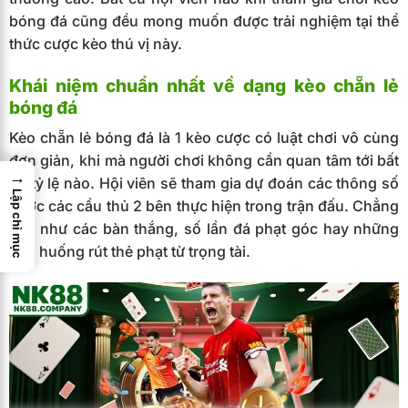
bóng đá cũng đều mong muốn được trải nghiệm tại thể
thức cược kèo thú vị này.
Khái niệm chuẩn nhất về dạng kèo chẵn lẻ
bóng đá
Kèo chẵn lẻ bóng đá là 1 kèo cược có luật chơi vô cùng
đơn giản, khi mà người chơi không cần quan tâm tới bất
→
cứ tỷ lệ nào. Hội viên sẽ tham gia dự đoán các thông số
Lập chỉ mục
được các cầu thủ 2 bên thực hiện trong trận đấu. Chẳng
hạn như các bàn thắng, số lần đá phạt góc hay những
tình huống rút thẻ phạt từ trọng tài.