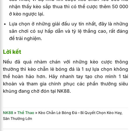
nhận thấy kèo sắp thua thì có thể cược thêm 50 000
ở kèo ngược lại.
Lựa chọn ở những giải đấu uy tín nhất, đây là những
sân chơi có sự hấp dẫn và tỷ lệ thắng cao, rất đáng
để trải nghiệm.
Lời kết
Nếu đã quá nhàm chán với những kèo cược thông
thường thì kèo chẵn lẻ bóng đá là 1 sự lựa chọn không
thể hoàn hảo hơn. Hãy nhanh tay tạo cho mình 1 tài
khoản và tham gia chinh phục các phần thưởng siêu
khủng đang chờ đón tại NK88.
NK88
»
Thể Thao
»
Kèo Chẵn Lẻ Bóng Đá – Bí Quyết Chọn Kèo Hay,
Săn Thưởng Lớn