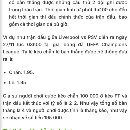
số bàn thắng được những cầu thủ 2 đội ghi được
trong toàn trận. Thời gian tính từ phút thứ 00 cho đến
hết thời gian thi đấu chính thức của trận đấu, bao
gồm cả thời gian đá bù giờ.
Ví dụ như trận đấu giữa Liverpool vs PSV diễn ra ngày
27/11 lúc 03h00 tại giải bóng đá UEFA Champions
League. Tỷ lệ kèo chẵn lẻ bàn thắng được hệ thống đưa
ra là:
Chẵn: 1.95.
Lẻ: 1.95.
Giả sử người chơi cược kèo chẵn 100 000 ở kèo FT và
trận đấu kết thúc với tỷ số là 2-2. Như vậy tổng số bàn
thắng là 4 và người chơi được tính là thắng kèo, như vậy
sẽ nhận về số tiền 195 000.