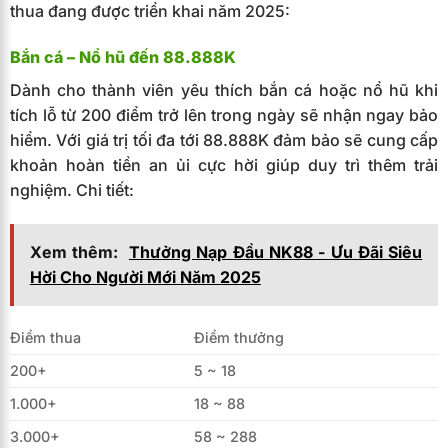
thua đang được triển khai năm 2025:
Bắn cá – Nổ hũ đến 88.888K
Dành cho thành viên yêu thích bắn cá hoặc nổ hũ khi
tích lỗ từ 200 điểm trở lên trong ngày sẽ nhận ngay bảo
hiểm. Với giá trị tối đa tới 88.888K đảm bảo sẽ cung cấp
khoản hoàn tiền an ủi cực hời giúp duy trì thêm trải
nghiệm. Chi tiết:
Xem thêm:
Thưởng Nạp Đầu NK88 - Ưu Đãi Siêu
Hời Cho Người Mới Năm 2025
Điểm thua
Điểm thưởng
200+
5 ~ 18
1.000+
18 ~ 88
3.000+
58 ~ 288