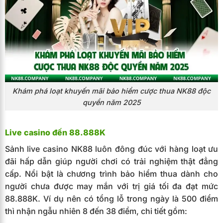
Khám phá loạt khuyến mãi bảo hiểm cược thua NK88 độc
quyền năm 2025
Live casino đến 88.888K
Sảnh live casino NK88 luôn đông đúc với hàng loạt ưu
đãi hấp dẫn giúp người chơi có trải nghiệm thật đẳng
cấp. Nổi bật là chương trình bảo hiểm thua dành cho
người chưa được may mắn với trị giá tối đa đạt mức
88.888K. Ví dụ nên có tổng lỗ trong ngày là 500 điểm
thì nhận ngẫu nhiên 8 đến 38 điểm, chi tiết gồm: