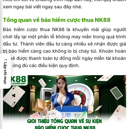
xem ngay bài viết ngay sau đây nhé.
Tổng quan về bảo hiểm cược thua NK88
Bảo hiểm cược thua NK88 là khuyến mãi giúp người
chơi lấy lại một phần lỗ không may mắn trong quá trình
đầu tư. Thành viên đầu tư càng nhiều sẽ nhận được giá
trị bảo hiểm càng cao không lo bị cháy túi. Khoản hoàn
trả sẽ được thanh toán tự đồng mỗi ngày miễn tài khoản
→
Lập chỉ mục
đáp ứng đủ các điều kiện quy định.