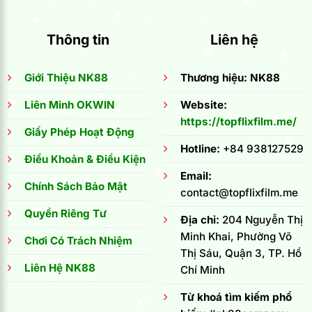
Thông tin
Liên hệ
Giới Thiệu NK88
Thương hiệu: NK88
Liên Minh OKWIN
Website:
https://topflixfilm.me/
Giấy Phép Hoạt Động
Hotline:
+84 938127529
Điều Khoản & Điều Kiện
Email:
Chính Sách Bảo Mật
contact@topflixfilm.me
Quyền Riêng Tư
Địa chỉ:
204 Nguyễn Thị
Minh Khai, Phường Võ
Chơi Có Trách Nhiệm
Thị Sáu, Quận 3, TP. Hồ
Liên Hệ NK88
Chí Minh
Từ khoá tìm kiếm phổ