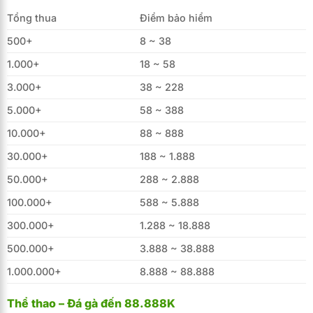
Tổng thua
Điểm bảo hiểm
500+
8 ~ 38
1.000+
18 ~ 58
3.000+
38 ~ 228
5.000+
58 ~ 388
10.000+
88 ~ 888
30.000+
188 ~ 1.888
50.000+
288 ~ 2.888
100.000+
588 ~ 5.888
300.000+
1.288 ~ 18.888
500.000+
3.888 ~ 38.888
1.000.000+
8.888 ~ 88.888
Thể thao – Đá gà đến 88.888K