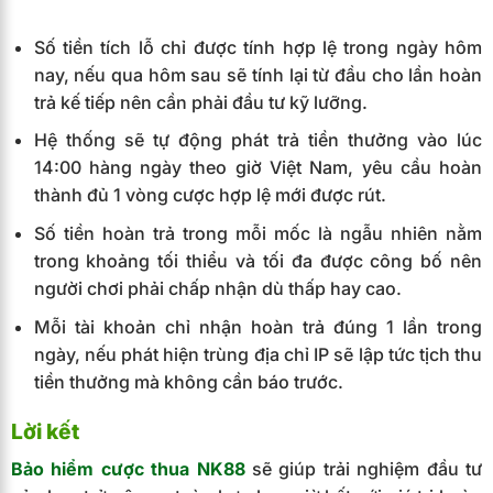
Số tiền tích lỗ chỉ được tính hợp lệ trong ngày hôm
nay, nếu qua hôm sau sẽ tính lại từ đầu cho lần hoàn
trả kế tiếp nên cần phải đầu tư kỹ lưỡng.
Hệ thống sẽ tự động phát trả tiền thưởng vào lúc
14:00 hàng ngày theo giờ Việt Nam, yêu cầu hoàn
thành đủ 1 vòng cược hợp lệ mới được rút.
Số tiền hoàn trả trong mỗi mốc là ngẫu nhiên nằm
trong khoảng tối thiểu và tối đa được công bố nên
người chơi phải chấp nhận dù thấp hay cao.
Mỗi tài khoản chỉ nhận hoàn trả đúng 1 lần trong
ngày, nếu phát hiện trùng địa chỉ IP sẽ lập tức tịch thu
tiền thưởng mà không cần báo trước.
Lời kết
Bảo hiểm cược thua NK88
sẽ giúp trải nghiệm đầu tư