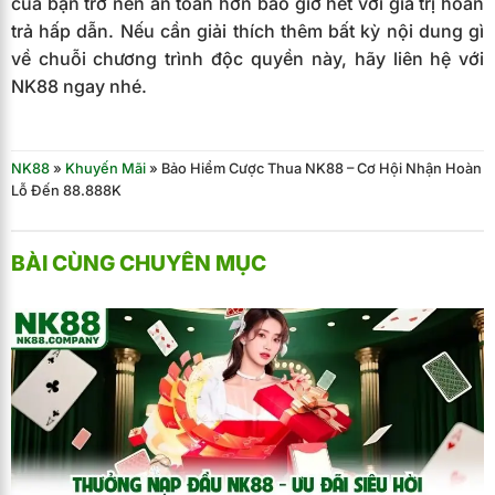
của bạn trở nên an toàn hơn bao giờ hết với giá trị hoàn
trả hấp dẫn. Nếu cần giải thích thêm bất kỳ nội dung gì
về chuỗi chương trình độc quyền này, hãy liên hệ với
NK88 ngay nhé.
NK88
»
Khuyến Mãi
»
Bảo Hiểm Cược Thua NK88 – Cơ Hội Nhận Hoàn
Lỗ Đến 88.888K
BÀI CÙNG CHUYÊN MỤC